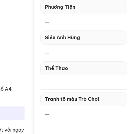
Phương Tiện
Siêu Anh Hùng
Thể Thao
hổ A4
Tranh tô màu Trò Chơi
ệt vời ngay