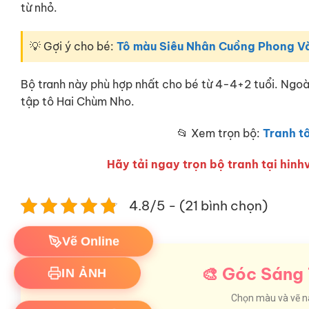
từ nhỏ.
💡 Gợi ý cho bé:
Tô màu Siêu Nhân Cuồng Phong V
Bộ tranh này phù hợp nhất cho bé từ 4-4+2 tuổi. Ngoà
tập tô Hai Chùm Nho.
📂 Xem trọn bộ:
Tranh t
Hãy tải ngay trọn bộ tranh tại hinhv
4.8/5 - (21 bình chọn)
Vẽ Online
IN ẢNH
🎨 Góc Sáng 
Chọn màu và vẽ nào
Download Ảnh