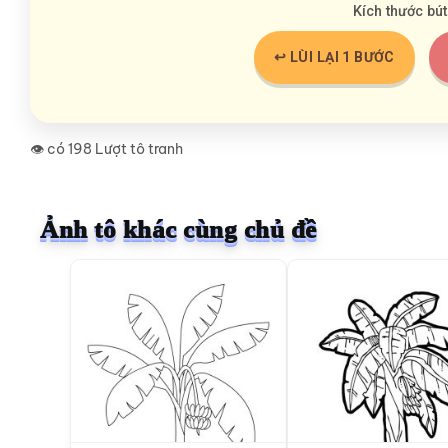
Kích thước bút
↩️ LÙI LẠI 1 BƯỚC
👁️ có 198 Lượt tô tranh
Ảnh tô khác cùng chủ đề