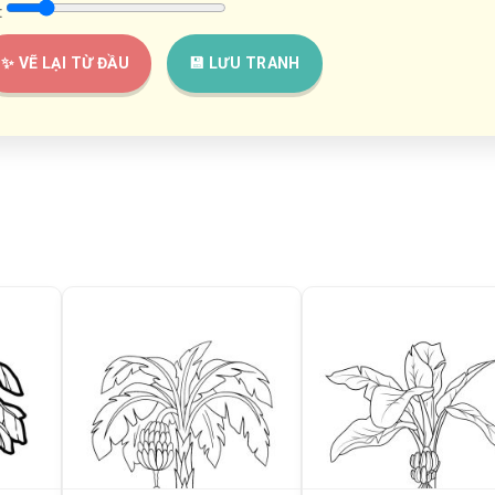
:
✨ VẼ LẠI TỪ ĐẦU
💾 LƯU TRANH