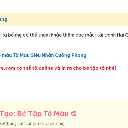
àng
i ra bố mẹ có thể tham khảo thêm các mẫu: tải tranh Hai 
ô màu Tô Màu Siêu Nhân Cuồng Phong
e.com có thể tô online và in ra cho bé tập tô nhé!
Tạo: Bé Tập Tô Màu 🎨
! (Dùng nút "Lùi lại" nếu vẽ sai nhé)