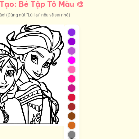
Tạo: Bé Tập Tô Màu 🎨
! (Dùng nút "Lùi lại" nếu vẽ sai nhé)