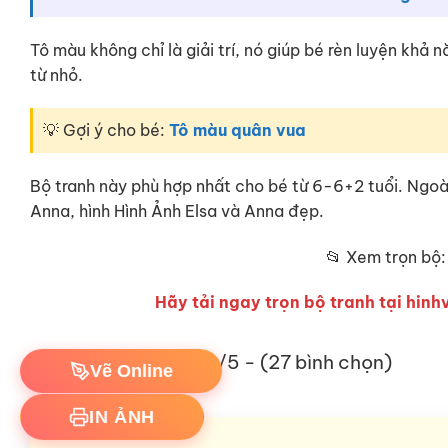
Tô màu không chỉ là giải trí, nó giúp bé rèn luyện khả
từ nhỏ.
💡 Gợi ý cho bé:
Tô màu quân vua
Bộ tranh này phù hợp nhất cho bé từ 6-6+2 tuổi. Ngoà
Anna, hình Hình Ảnh Elsa và Anna đẹp.
📂 Xem trọn bộ
Hãy tải ngay trọn bộ tranh tại hinhv
4.8/5 - (27 bình chọn)
Vẽ Online
IN ẢNH