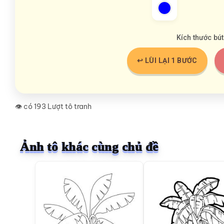
Kích thước bút
↩️ LÙI LẠI 1 BƯỚC
👁️ có 193 Lượt tô tranh
Ảnh tô khác cùng chủ đề