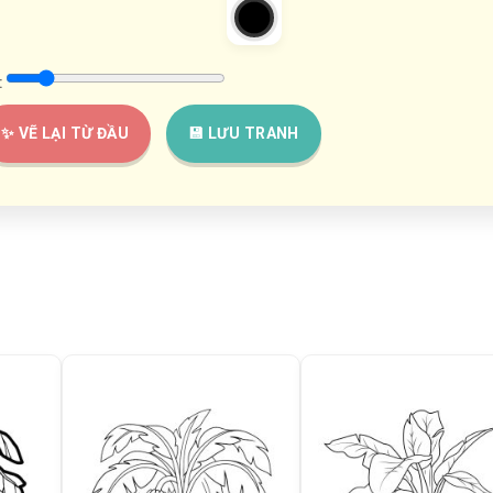
:
✨ VẼ LẠI TỪ ĐẦU
💾 LƯU TRANH