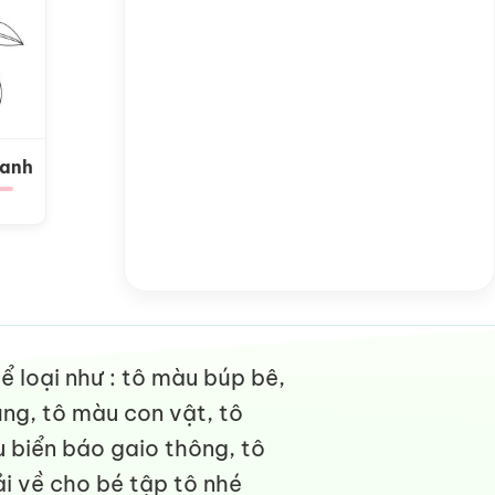
Xanh
 loại như : tô màu búp bê,
ng, tô màu con vật, tô
 biển báo gaio thông, tô
i về cho bé tập tô nhé