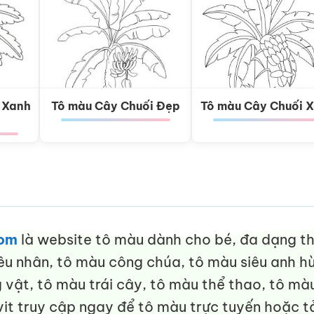
 Xanh
Tô màu Cây Chuối Đẹp
Tô màu Cây Chuối 
com
là website tô màu dành cho bé, đa dạng thể
êu nhân, tô màu công chúa, tô màu siêu anh hù
vật, tô màu trái cây, tô màu thể thao, tô màu
it truy cập ngay để tô màu trực tuyến hoặc tả