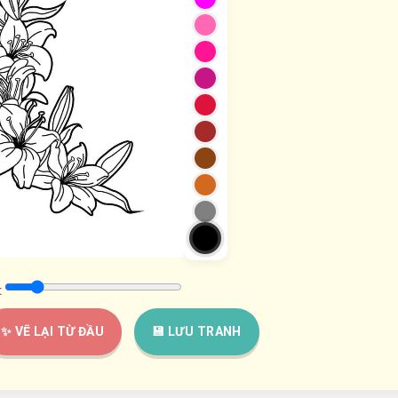
:
✨ VẼ LẠI TỪ ĐẦU
💾 LƯU TRANH