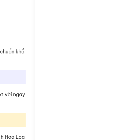
 chuẩn khổ
ệt vời ngay
nh Hoa Loa