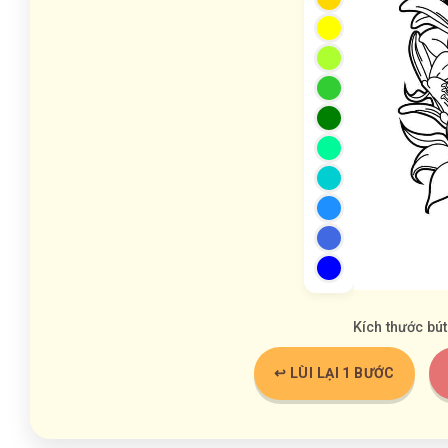
Kích thước bút
↩️ LÙI LẠI 1 BƯỚC