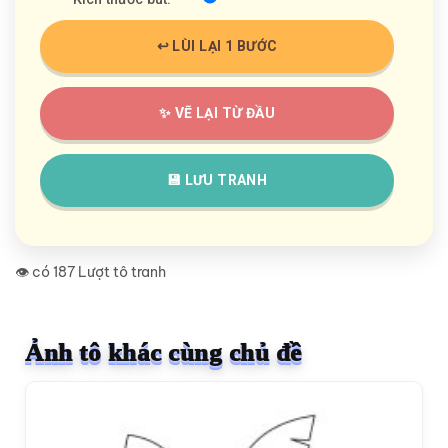
↩️ LÙI LẠI 1 BƯỚC
✨ VẼ LẠI TỪ ĐẦU
💾 LƯU TRANH
👁️ có 187 Lượt tô tranh
Ảnh tô khác cùng chủ đề