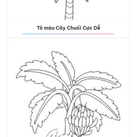
Tô màu Cây Chuối Cực Dễ