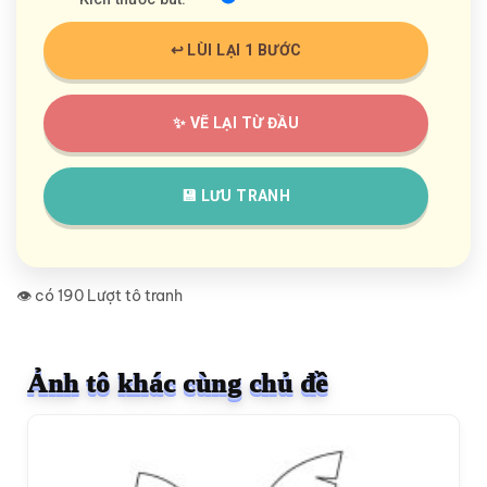
↩️ LÙI LẠI 1 BƯỚC
✨ VẼ LẠI TỪ ĐẦU
💾 LƯU TRANH
👁️ có 190 Lượt tô tranh
Ảnh tô khác cùng chủ đề