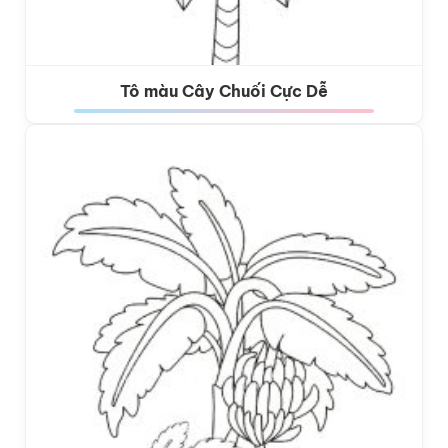
Tô màu Cây Chuối Cực Dễ