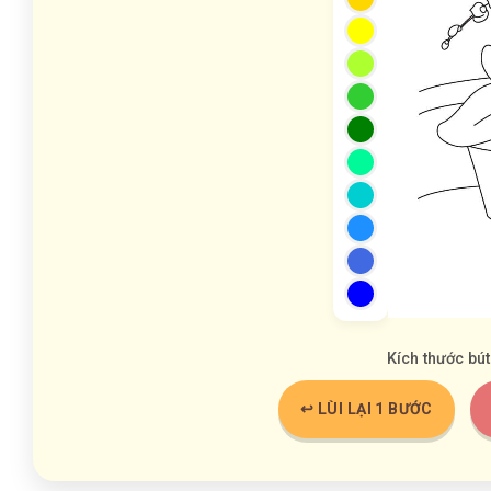
Kích thước bút
↩️ LÙI LẠI 1 BƯỚC