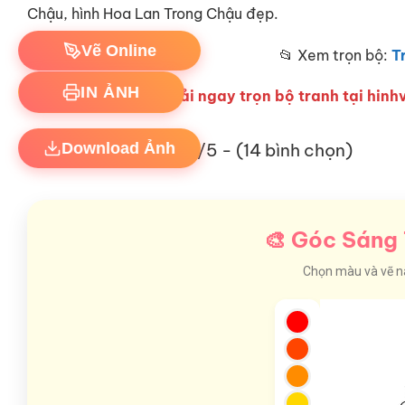
Chậu, hình Hoa Lan Trong Chậu đẹp.
Vẽ Online
📂 Xem trọn bộ:
T
Hãy tải ngay trọn bộ tranh tại hinhv
IN ẢNH
4.9/5 - (14 bình chọn)
Download Ảnh
🎨 Góc Sáng 
Chọn màu và vẽ nào