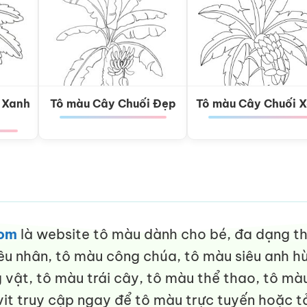
 Xanh
Tô màu Cây Chuối Đẹp
Tô màu Cây Chuối 
com
là website tô màu dành cho bé, đa dạng thể
êu nhân, tô màu công chúa, tô màu siêu anh hù
vật, tô màu trái cây, tô màu thể thao, tô màu
it truy cập ngay để tô màu trực tuyến hoặc tả