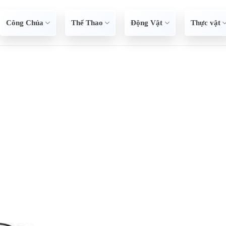
Công Chúa
Thể Thao
Động Vật
Thực vật