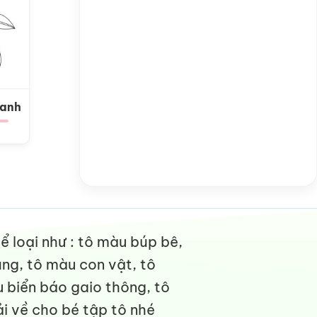
Xanh
 loại như : tô màu búp bê,
ng, tô màu con vật, tô
 biển báo gaio thông, tô
i về cho bé tập tô nhé