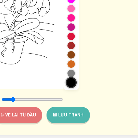
:
✨ VẼ LẠI TỪ ĐẦU
💾 LƯU TRANH