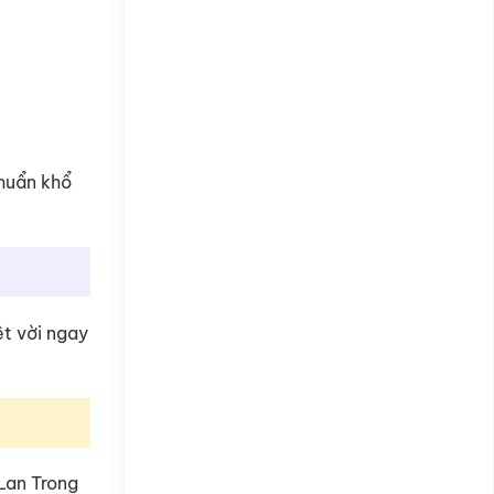
chuẩn khổ
ệt vời ngay
Lan Trong