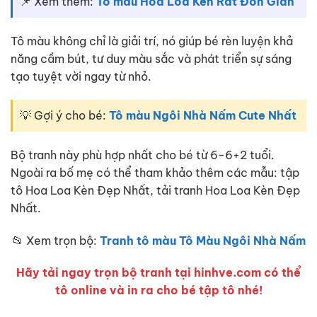
📌 Xem thêm:
Tô màu Hoa Loa Kèn Rất Đơn Giản
Tô màu không chỉ là giải trí, nó giúp bé rèn luyện khả
năng cầm bút, tư duy màu sắc và phát triển sự sáng
tạo tuyệt vời ngay từ nhỏ.
💡 Gợi ý cho bé:
Tô màu Ngôi Nhà Nấm Cute Nhất
Bộ tranh này phù hợp nhất cho bé từ 6-6+2 tuổi.
Ngoài ra bố mẹ có thể tham khảo thêm các mẫu: tập
tô Hoa Loa Kèn Đẹp Nhất, tải tranh Hoa Loa Kèn Đẹp
Nhất.
📂 Xem trọn bộ:
Tranh tô màu Tô Màu Ngôi Nhà Nấm
Hãy tải ngay trọn bộ tranh tại hinhve.com có thể
tô online và in ra cho bé tập tô nhé!