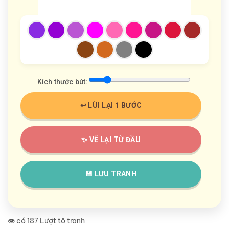
Kích thước bút:
↩️ LÙI LẠI 1 BƯỚC
✨ VẼ LẠI TỪ ĐẦU
💾 LƯU TRANH
👁️ có 187 Lượt tô tranh