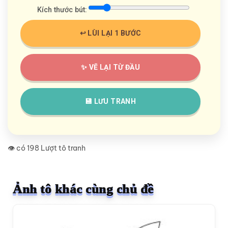
Kích thước bút:
↩️ LÙI LẠI 1 BƯỚC
✨ VẼ LẠI TỪ ĐẦU
💾 LƯU TRANH
👁️ có 198 Lượt tô tranh
Ảnh tô khác cùng chủ đề