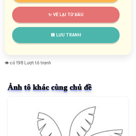
✨ VẼ LẠI TỪ ĐẦU
💾 LƯU TRANH
👁️ có 198 Lượt tô tranh
Ảnh tô khác cùng chủ đề