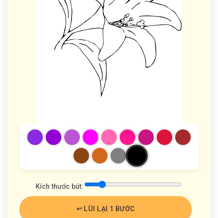
Kích thước bút:
↩️ LÙI LẠI 1 BƯỚC