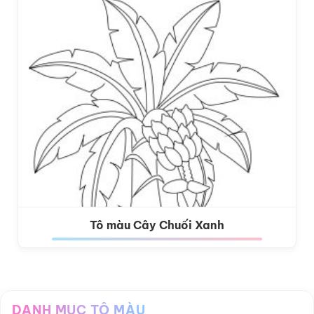
Tô màu Cây Chuối Xanh
DANH MỤC TÔ MÀU