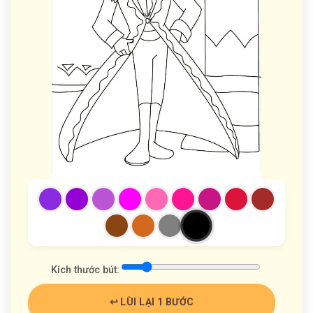
Kích thước bút:
↩️ LÙI LẠI 1 BƯỚC