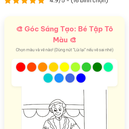
4.9/5 - (16 bình chọn)
🎨 Góc Sáng Tạo: Bé Tập Tô
Màu 🎨
Chọn màu và vẽ nào! (Dùng nút "Lùi lại" nếu vẽ sai nhé)