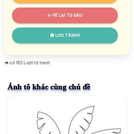
✨ VẼ LẠI TỪ ĐẦU
💾 LƯU TRANH
👁️ có 182 Lượt tô tranh
Ảnh tô khác cùng chủ đề