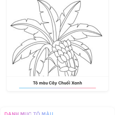
Tô màu Cây Chuối Xanh
DANH MỤC TÔ MÀU