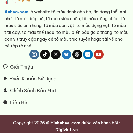
Anhve.com
là website tô màu dành cho bé, đa dạng thể loại
như : tô màu búp bê, tô màu siêu nhân, tô màu công chúa, tô
màu siêu anh hùng, tô màu con vật, tô màu động vật, tô màu
trái cây, tô màu thể thao, tô màu biển báo gaio thông, tô màu
con vit truy cập ngay để tô màu trực tuyến hoặc tải về cho
bé tập tô nhé
Giới Thiệu
Điều Khoản Sử Dụng
Chính Sách Bảo Mật
Liên Hệ
Copyright 2026 ©
Hinhnhve.com
được vận hành bởi :
Digiviet.vn