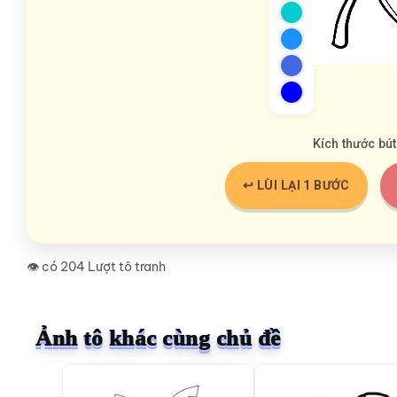
Kích thước bút
↩️ LÙI LẠI 1 BƯỚC
👁️ có 204 Lượt tô tranh
Ảnh tô khác cùng chủ đề