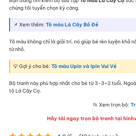
Bạn đang tìm kiếm bộ sưu tập
Tô màu Lá Cây Cọ
sắc 
chúng tôi tuyển chọn kỹ càng.
📌 Xem thêm:
Tô màu Lá Cây Bồ Đề
Tô màu không chỉ là giải trí, nó giúp bé rèn luyện khả
từ nhỏ.
💡 Gợi ý cho bé:
Tô màu Upin và Ipin Vui Vẻ
Bộ tranh này phù hợp nhất cho bé từ 3-3+2 tuổi. Ngoà
tô Lá Cây Cọ.
📂 Xem trọn bộ:
Tr
Hãy tải ngay trọn bộ tranh tại hinhv