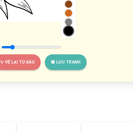
:
✨ VẼ LẠI TỪ ĐẦU
💾 LƯU TRANH