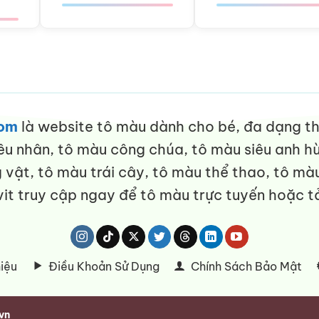
com
là website tô màu dành cho bé, đa dạng thể
êu nhân, tô màu công chúa, tô màu siêu anh hù
vật, tô màu trái cây, tô màu thể thao, tô màu
it truy cập ngay để tô màu trực tuyến hoặc tả
hiệu
Điều Khoản Sử Dụng
Chính Sách Bảo Mật
vn