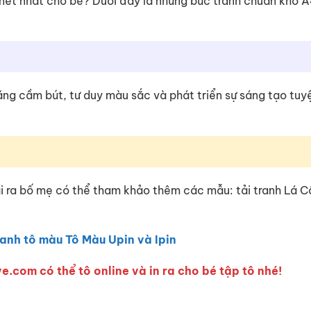
nét nhất cho bé? Dưới đây là những bức tranh chuẩn khổ 
 năng cầm bút, tư duy màu sắc và phát triển sự sáng tạo tuy
i ra bố mẹ có thể tham khảo thêm các mẫu: tải tranh Lá C
anh tô màu Tô Màu Upin và Ipin
e.com có thể tô online và in ra cho bé tập tô nhé!