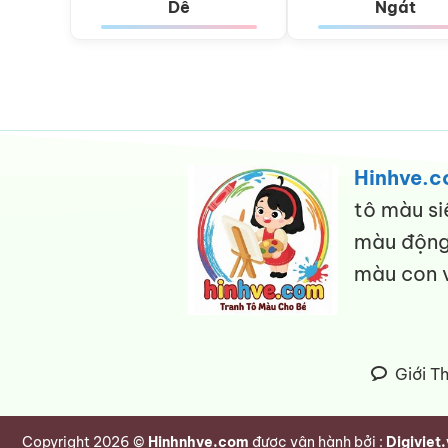
Dễ
Ngát
Hinhve.
tô màu si
màu động 
màu con v
Giới T
Copyright 2026 ©
Hinhnhve.com
được vận hành bởi :
Digiviet.