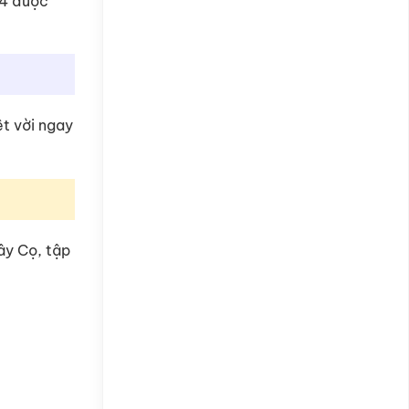
A4 được
ệt vời ngay
ây Cọ, tập