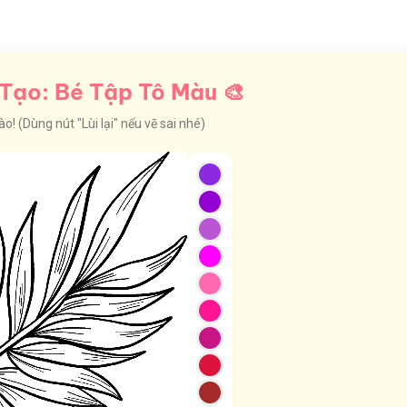
Tạo: Bé Tập Tô Màu 🎨
! (Dùng nút "Lùi lại" nếu vẽ sai nhé)