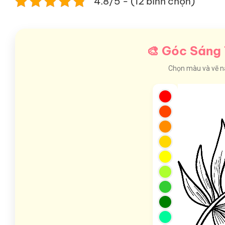
4.8/5 - (12 bình chọn)
🎨 Góc Sáng 
Chọn màu và vẽ nào