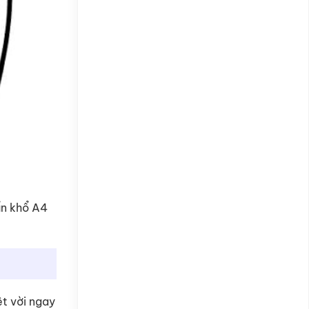
ẩn khổ A4
ệt vời ngay