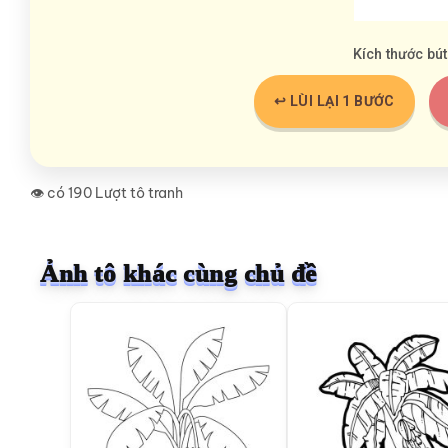
Kích thước bút
↩️ LÙI LẠI 1 BƯỚC
👁️ có 190 Lượt tô tranh
Ảnh tô khác cùng chủ đề