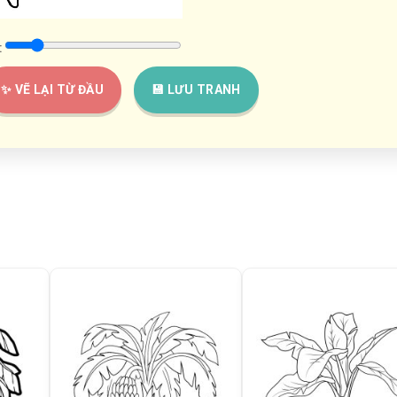
:
✨ VẼ LẠI TỪ ĐẦU
💾 LƯU TRANH