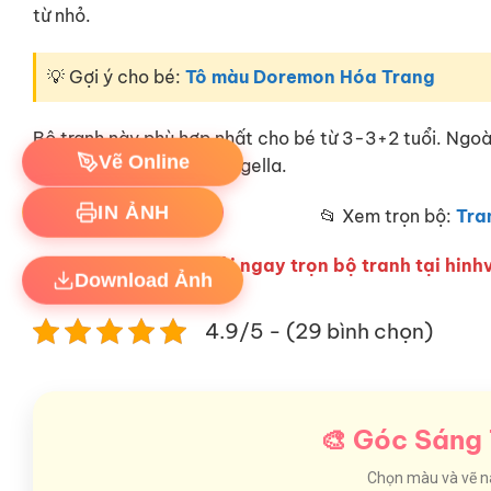
từ nhỏ.
💡 Gợi ý cho bé:
Tô màu Doremon Hóa Trang
Bộ tranh này phù hợp nhất cho bé từ 3-3+2 tuổi. Ngo
Vẽ Online
đẹp, tập tô Nhân Vật Angella.
IN ẢNH
📂 Xem trọn bộ:
Tra
Hãy tải ngay trọn bộ tranh tại hinhv
Download Ảnh
4.9/5 - (29 bình chọn)
🎨 Góc Sáng 
Chọn màu và vẽ nào