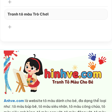
Tranh tô màu Trò Chơi
Anhve.com
là website tô màu dành cho bé, đa dạng thể loại
như : tô màu búp bê, tô màu siêu nhân, tô màu công chúa, tô