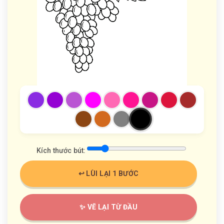
Kích thước bút:
↩️ LÙI LẠI 1 BƯỚC
✨ VẼ LẠI TỪ ĐẦU