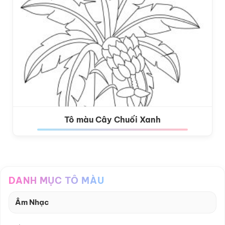
Tô màu Cây Chuối Xanh
DANH MỤC TÔ MÀU
Âm Nhạc