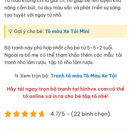
Tô màu không chỉ là giải trí, nó giúp bé rèn luyện khả
năng cầm bút, tư duy màu sắc và phát triển sự sáng
tạo tuyệt vời ngay từ nhỏ.
💡 Gợi ý cho bé:
Tô màu Xe Tải Mini
Bộ tranh này phù hợp nhất cho bé từ 5-5+2 tuổi.
Ngoài ra bố mẹ có thể tham khảo thêm các mẫu: tải
tranh nho làm rượu, tập tô nho làm rượu.
📂 Xem trọn bộ:
Tranh tô màu Tô Màu Xe Tải
Hãy tải ngay trọn bộ tranh tại hinhve.com có thể
tô online và in ra cho bé tập tô nhé!
4.7/5 - (22 bình chọn)