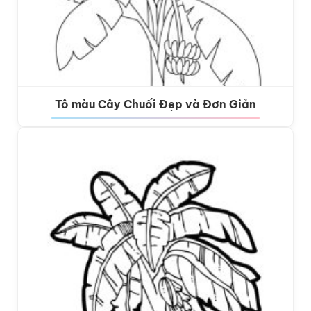
Tô màu Cây Chuối Đẹp và Đơn Giản