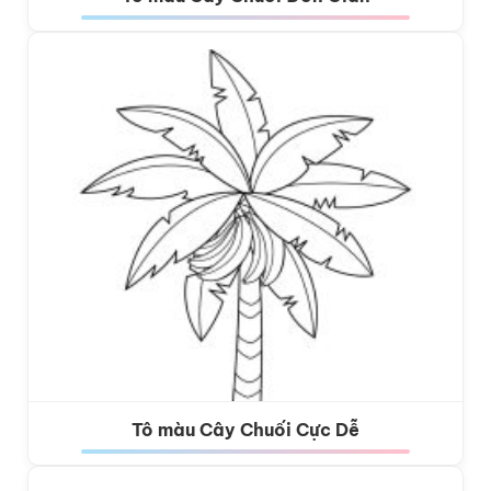
Tô màu Cây Chuối Cực Dễ