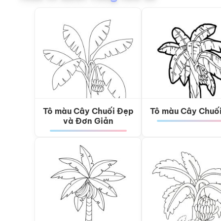
Tô màu Cây Chuối Đẹp
Tô màu Cây Chuố
và Đơn Giản