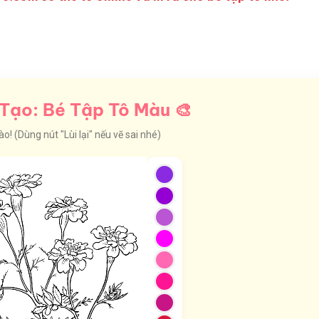
Tạo: Bé Tập Tô Màu 🎨
! (Dùng nút "Lùi lại" nếu vẽ sai nhé)