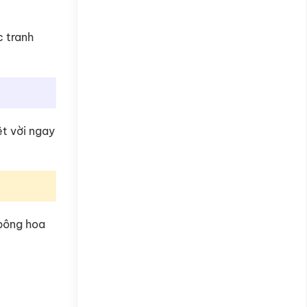
c tranh
ệt vời ngay
 bông hoa