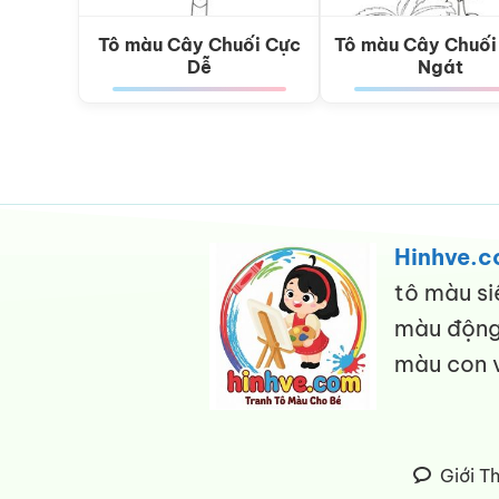
Tô màu Cây Chuối Cực
Tô màu Cây Chuối
Dễ
Ngát
Hinhve.
tô màu si
màu động 
màu con v
Giới T