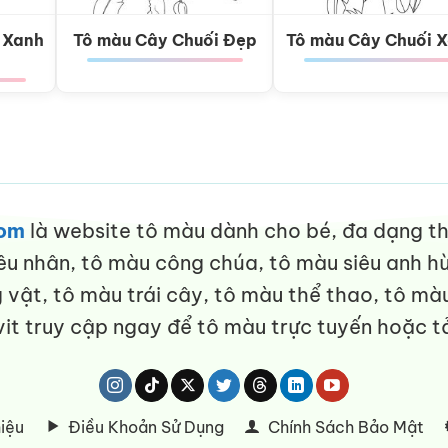
 Xanh
Tô màu Cây Chuối Đẹp
Tô màu Cây Chuối 
com
là website tô màu dành cho bé, đa dạng thể
êu nhân, tô màu công chúa, tô màu siêu anh hù
vật, tô màu trái cây, tô màu thể thao, tô màu
it truy cập ngay để tô màu trực tuyến hoặc tả
hiệu
Điều Khoản Sử Dụng
Chính Sách Bảo Mật