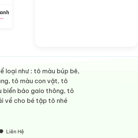
Xanh
 loại như : tô màu búp bê,
ng, tô màu con vật, tô
 biển báo gaio thông, tô
i về cho bé tập tô nhé
Liên Hệ