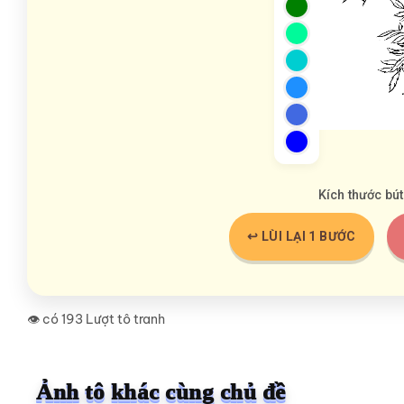
Kích thước bút
↩️ LÙI LẠI 1 BƯỚC
👁️ có 193 Lượt tô tranh
Ảnh tô khác cùng chủ đề