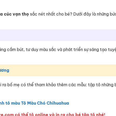
a cúc vạn thọ
sắc nét nhất cho bé? Dưới đây là những bứ
 năng cầm bút, tư duy màu sắc và phát triển sự sáng tạo tuy
ương
ài ra bố mẹ có thể tham khảo thêm các mẫu: tập tô những
nh tô màu Tô Màu Chó Chihuahua
e.com có thể tô online và in ra cho bé tập tô nhé!