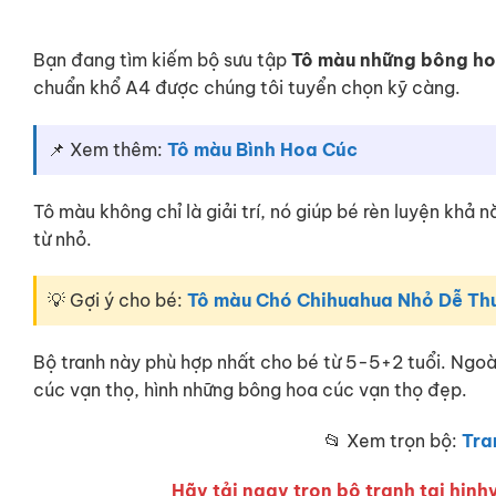
Bạn đang tìm kiếm bộ sưu tập
Tô màu những bông ho
chuẩn khổ A4 được chúng tôi tuyển chọn kỹ càng.
📌 Xem thêm:
Tô màu Bình Hoa Cúc
Tô màu không chỉ là giải trí, nó giúp bé rèn luyện khả
từ nhỏ.
💡 Gợi ý cho bé:
Tô màu Chó Chihuahua Nhỏ Dễ Th
Bộ tranh này phù hợp nhất cho bé từ 5-5+2 tuổi. Ngo
cúc vạn thọ, hình những bông hoa cúc vạn thọ đẹp.
📂 Xem trọn bộ:
Tra
Hãy tải ngay trọn bộ tranh tại hinhv