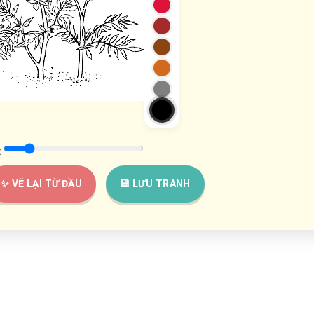
:
✨ VẼ LẠI TỪ ĐẦU
💾 LƯU TRANH