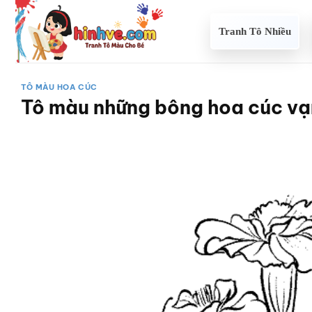
Bỏ
qua
Tranh Tô Nhiều
nội
dung
TÔ MÀU HOA CÚC
Tô màu những bông hoa cúc vạ