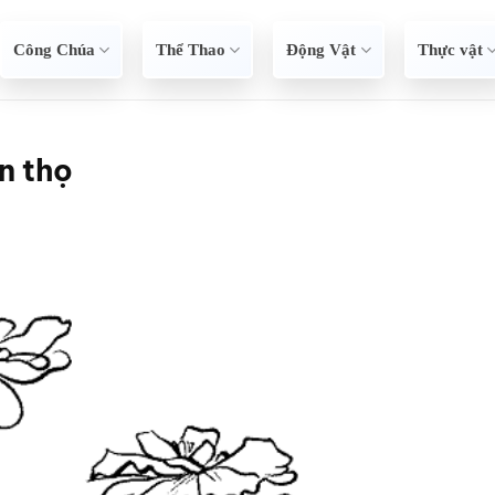
Công Chúa
Thể Thao
Động Vật
Thực vật
n thọ