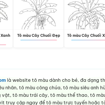
 Xanh
Tô màu Cây Chuối Đẹp
Tô màu Cây Chuối 
com
là website tô màu dành cho bé, đa dạng thể
êu nhân, tô màu công chúa, tô màu siêu anh hù
vật, tô màu trái cây, tô màu thể thao, tô màu
it truy cập ngay để tô màu trực tuyến hoặc tả