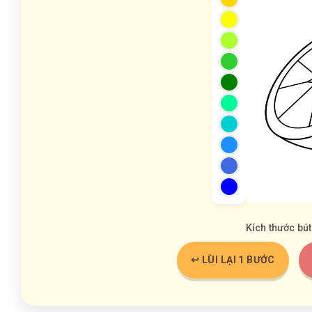
Kích thước bút
↩️ LÙI LẠI 1 BƯỚC