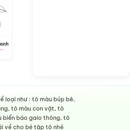
Xanh
 loại như : tô màu búp bê,
ng, tô màu con vật, tô
 biển báo gaio thông, tô
i về cho bé tập tô nhé