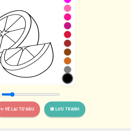
:
✨ VẼ LẠI TỪ ĐẦU
💾 LƯU TRANH