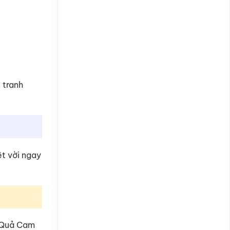
 tranh
ệt vời ngay
a Quả Cam