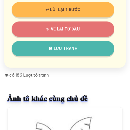
↩️ LÙI LẠI 1 BƯỚC
✨ VẼ LẠI TỪ ĐẦU
💾 LƯU TRANH
👁️ có 186 Lượt tô tranh
Ảnh tô khác cùng chủ đề