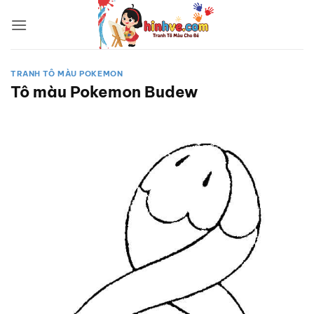
Bỏ
qua
nội
dung
TRANH TÔ MÀU POKEMON
Tô màu Pokemon Budew