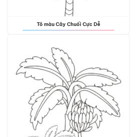
Tô màu Cây Chuối Cực Dễ