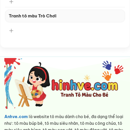
Tranh tô màu Trò Chơi
Anhve.com
là website tô màu dành cho bé, đa dạng thể loại
như : tô màu búp bê, tô màu siêu nhân, tô màu công chúa, tô
màu siêu anh hùng, tô màu con vật, tô màu động vật, tô màu