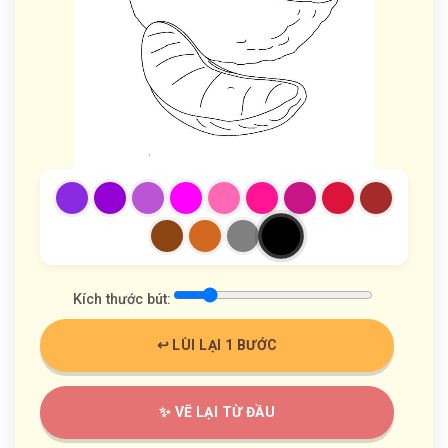
Kích thước bút:
↩️ LÙI LẠI 1 BƯỚC
✨ VẼ LẠI TỪ ĐẦU