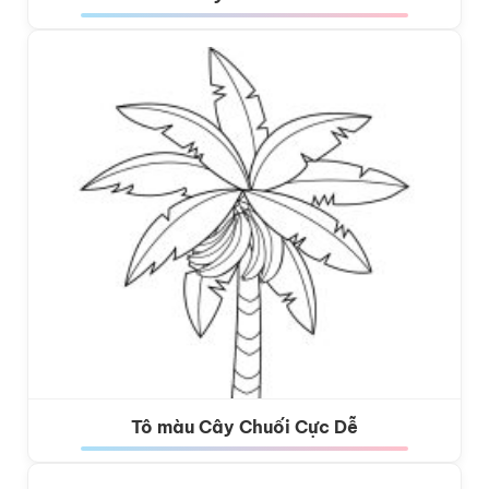
Tô màu Cây Chuối Cực Dễ