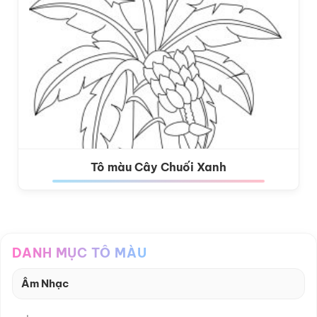
Tô màu Cây Chuối Xanh
DANH MỤC TÔ MÀU
Âm Nhạc