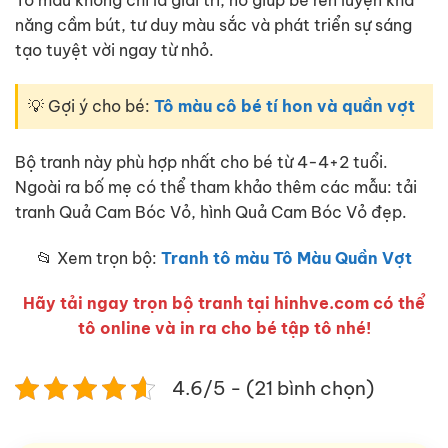
Tô màu không chỉ là giải trí, nó giúp bé rèn luyện khả
năng cầm bút, tư duy màu sắc và phát triển sự sáng
tạo tuyệt vời ngay từ nhỏ.
💡 Gợi ý cho bé:
Tô màu cô bé tí hon và quần vợt
Bộ tranh này phù hợp nhất cho bé từ 4-4+2 tuổi.
Ngoài ra bố mẹ có thể tham khảo thêm các mẫu: tải
tranh Quả Cam Bóc Vỏ, hình Quả Cam Bóc Vỏ đẹp.
📂 Xem trọn bộ:
Tranh tô màu Tô Màu Quần Vợt
Hãy tải ngay trọn bộ tranh tại hinhve.com có thể
tô online và in ra cho bé tập tô nhé!
4.6/5 - (21 bình chọn)