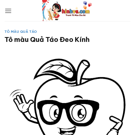
Bỏ
qua
nội
dung
TÔ MÀU QUẢ TÁO
Tô màu Quả Táo Đeo Kính