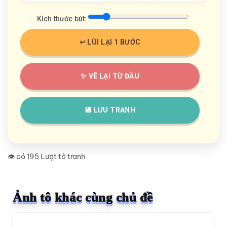
Kích thước bút:
↩️ LÙI LẠI 1 BƯỚC
✨ VẼ LẠI TỪ ĐẦU
💾 LƯU TRANH
👁️ có 195 Lượt tô tranh
Ảnh tô khác cùng chủ đề