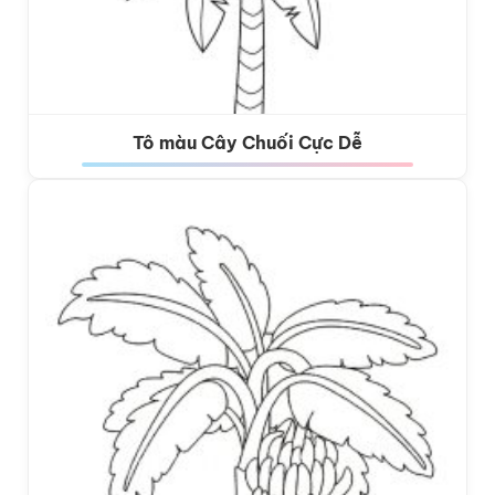
Tô màu Cây Chuối Cực Dễ