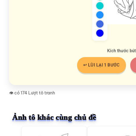
Kích thước bút
↩️ LÙI LẠI 1 BƯỚC
👁️ có 174 Lượt tô tranh
Ảnh tô khác cùng chủ đề