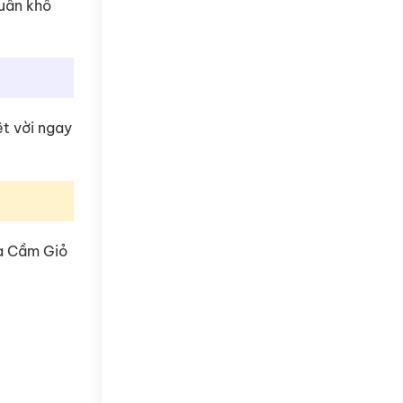
huẩn khổ
ệt vời ngay
na Cầm Giỏ