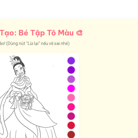
Tạo: Bé Tập Tô Màu 🎨
! (Dùng nút "Lùi lại" nếu vẽ sai nhé)