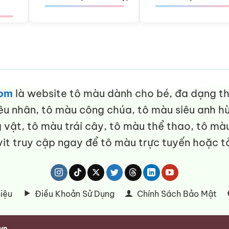
com
là website tô màu dành cho bé, đa dạng thể
êu nhân, tô màu công chúa, tô màu siêu anh hù
vật, tô màu trái cây, tô màu thể thao, tô màu
it truy cập ngay để tô màu trực tuyến hoặc tả
hiệu
Điều Khoản Sử Dụng
Chính Sách Bảo Mật
vn