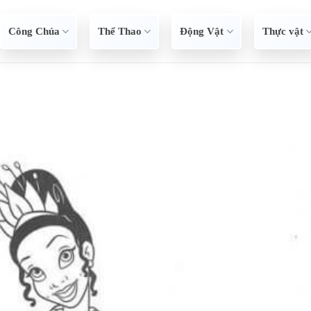
Công Chúa
Thể Thao
Động Vật
Thực vật