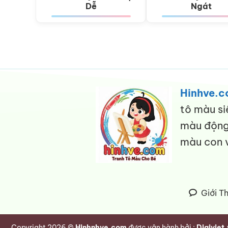
Dễ
Ngát
Hinhve.
tô màu si
màu động 
màu con v
Giới T
Copyright 2026 ©
Hinhnhve.com
được vận hành bởi :
Digiviet.