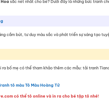
 Hoa
sắc nét nhất cho bé? Dưới đây là những bức tranh c
ng
 năng cầm bút, tư duy màu sắc và phát triển sự sáng tạo tuy
ài ra bố mẹ có thể tham khảo thêm các mẫu: tải tranh Tia
Tranh tô màu Tô Màu Hoàng Tử
e.com có thể tô online và in ra cho bé tập tô nhé!