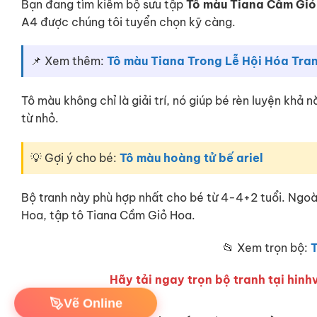
Bạn đang tìm kiếm bộ sưu tập
Tô màu Tiana Cầm Giỏ
A4 được chúng tôi tuyển chọn kỹ càng.
📌 Xem thêm:
Tô màu Tiana Trong Lễ Hội Hóa Tra
Tô màu không chỉ là giải trí, nó giúp bé rèn luyện khả
từ nhỏ.
💡 Gợi ý cho bé:
Tô màu hoàng tử bế ariel
Bộ tranh này phù hợp nhất cho bé từ 4-4+2 tuổi. Ngo
Hoa, tập tô Tiana Cầm Giỏ Hoa.
📂 Xem trọn bộ:
Hãy tải ngay trọn bộ tranh tại hinhv
Vẽ Online