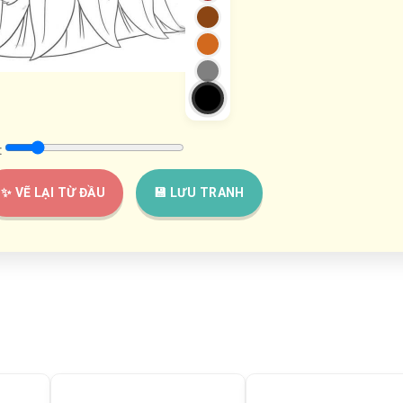
:
✨ VẼ LẠI TỪ ĐẦU
💾 LƯU TRANH