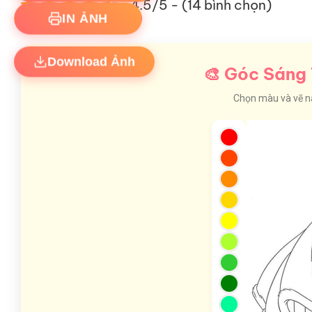
4.5/5 - (14 bình chọn)
IN ẢNH
Download Ảnh
🎨 Góc Sáng 
Chọn màu và vẽ nào