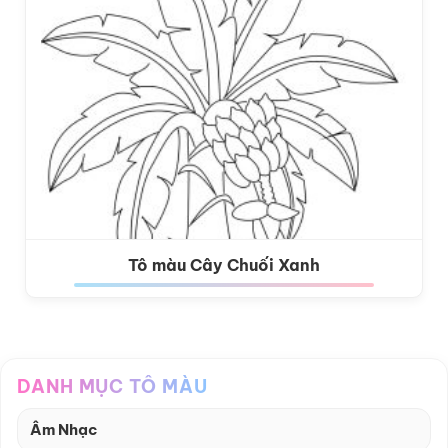
Tô màu Cây Chuối Xanh
DANH MỤC TÔ MÀU
Âm Nhạc