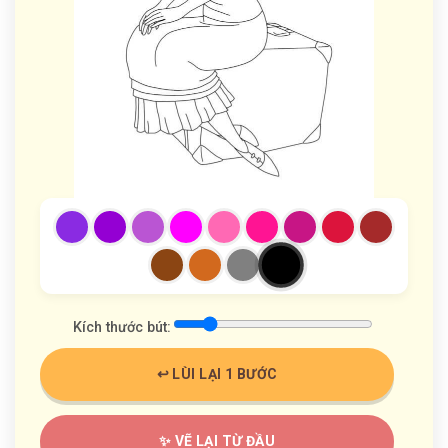
Kích thước bút:
↩️ LÙI LẠI 1 BƯỚC
✨ VẼ LẠI TỪ ĐẦU