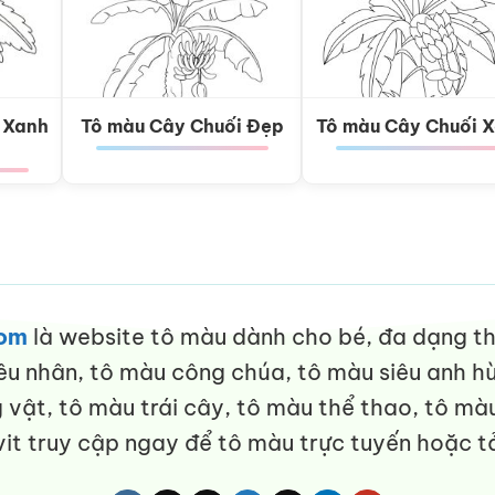
 Xanh
Tô màu Cây Chuối Đẹp
Tô màu Cây Chuối 
com
là website tô màu dành cho bé, đa dạng thể
êu nhân, tô màu công chúa, tô màu siêu anh hù
vật, tô màu trái cây, tô màu thể thao, tô màu
it truy cập ngay để tô màu trực tuyến hoặc tả