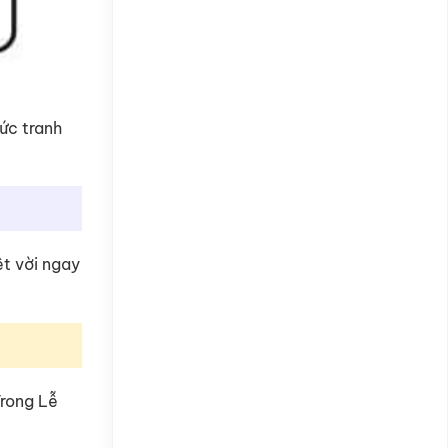
ức tranh
ệt vời ngay
Trong Lễ