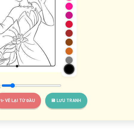
:
✨ VẼ LẠI TỪ ĐẦU
💾 LƯU TRANH