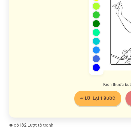
Kích thước bút
↩️ LÙI LẠI 1 BƯỚC
👁️ có 182 Lượt tô tranh