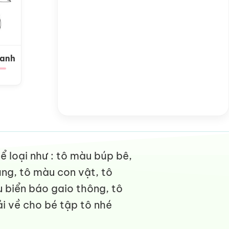
Xanh
 loại như : tô màu búp bê,
ng, tô màu con vật, tô
 biển báo gaio thông, tô
i về cho bé tập tô nhé