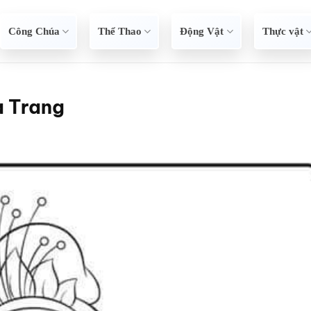
Công Chúa
Thể Thao
Động Vật
Thực vật
a Trang