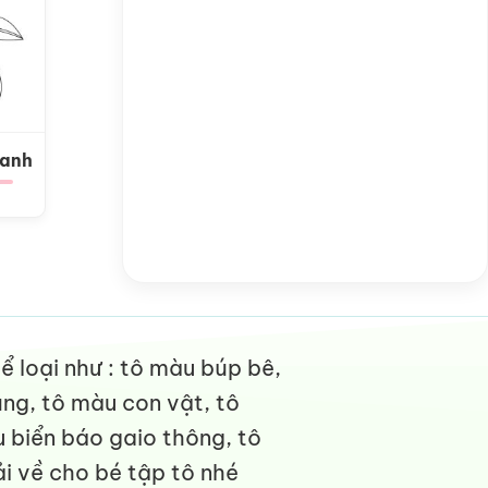
Xanh
 loại như : tô màu búp bê,
ng, tô màu con vật, tô
 biển báo gaio thông, tô
i về cho bé tập tô nhé