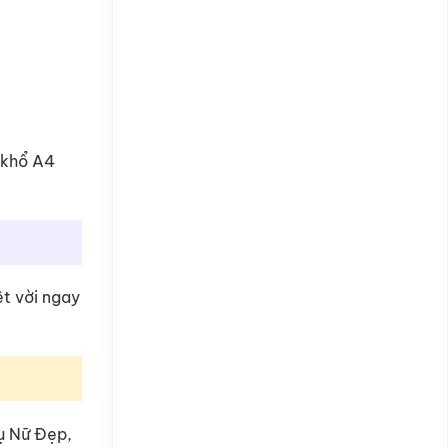
 khổ A4
ệt vời ngay
ụ Nữ Đẹp,