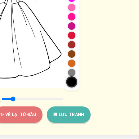
:
✨ VẼ LẠI TỪ ĐẦU
💾 LƯU TRANH