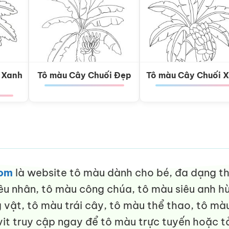
 Xanh
Tô màu Cây Chuối Đẹp
Tô màu Cây Chuối 
com
là website tô màu dành cho bé, đa dạng thể
êu nhân, tô màu công chúa, tô màu siêu anh hù
vật, tô màu trái cây, tô màu thể thao, tô màu
it truy cập ngay để tô màu trực tuyến hoặc tả