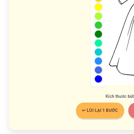
Kích thước bút
↩️ LÙI LẠI 1 BƯỚC