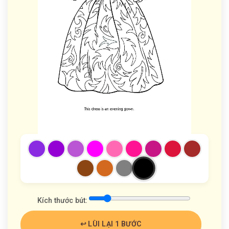
Kích thước bút:
↩️ LÙI LẠI 1 BƯỚC