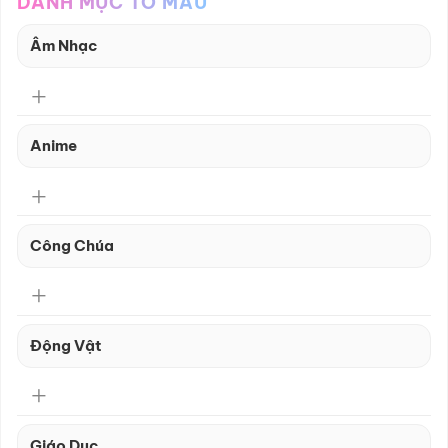
DANH MỤC TÔ MÀU
Âm Nhạc
Anime
Công Chúa
Động Vật
Giáo Dục